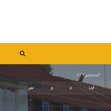
أغسطس ٢٠٢٦
أرب
خ
ج
س
١