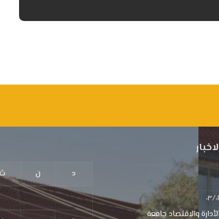
اخبار
د
ن
ث
٠٣/٠
لأدارة والاقتصاد جامعة