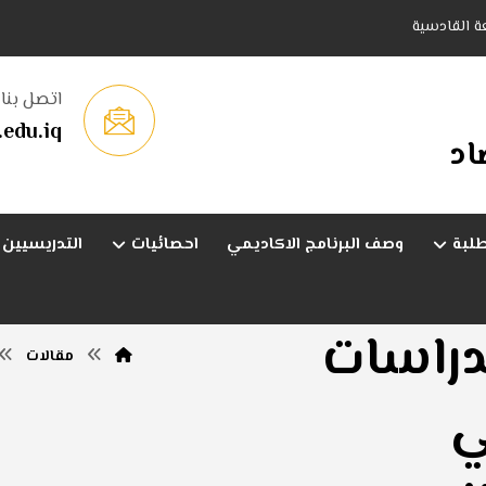
عة القادسية
اتصل بنا
edu.iq
اد
طلبة
وصف البرنامج الاكاديمي
احصائيات
التدريسيين
دراسات
مقالات
ي