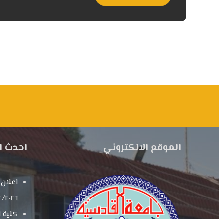
الموقع الالكتروني
احدث ال
اعلان
٢/٢٠٢٦
كلية ا