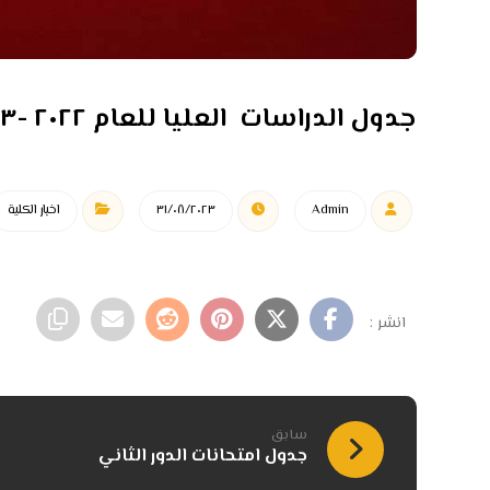
جدول الدراسات العليا للعام ٢٠٢٢ -٢٠٢٣ الدور الثاني
Admin
٣١/٠٨/٢٠٢٣
اخبار الكلية
سابق
جدول امتحانات الدور الثاني