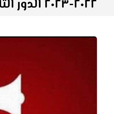
٢٠٢٢-٢٠٢٣ الدور الثاني