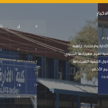
اخبار
د
ن
ث
٠٣/٠
لأدارة والاقتصاد جامعة
٤
٣
٢
سية تقيم مهرجانها السنوي
حول التنمية المستدامة
٩
١٠
١١
يم الأخضر.
١٨
١٧
١٦
٢٨/١
٢٥
٢٤
٢٣
٣١
٣٠