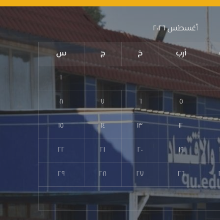
أغسطس ٢٠٢٦
أرب
خ
ج
س
١
٨
٧
٦
٥
١٥
١٤
١٣
١٢
٢٢
٢١
٢٠
١٩
٢٩
٢٨
٢٧
٢٦