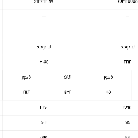
٤٦٢٩٦٣٠٨٩
٤٧٣١٢٧٧٧٥
—
—
—
—
لا يوجد
لا يوجد
٣٠٧٤
٢٢١٢
ذكور
اناث
ذكور
١٦٤٢
١٤٣٢
١١١٥
٢٦٤٠
١٧٩٨
٤٠٦
٤١٤
٥٩٨
١٥١