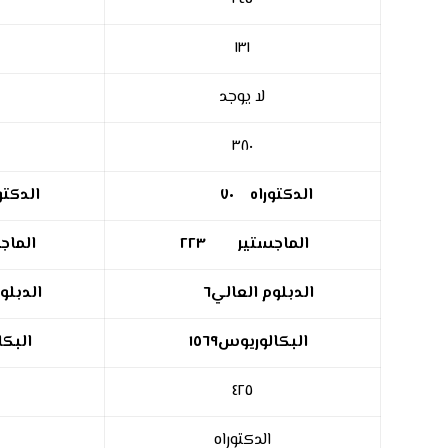
١٣١
لا يوجد
٣٨٠
الدكتوراه
٧٠
الدكتو
الماجستير
٢٢٣
الماج
الدبلوم العالي
٦
الدبلو
البكالوريوس
١٥٦٩
البكا
٤٢٥
الدكتوراه