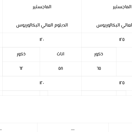
الماجستير
الماجستير
العالي البكالوريوس
الدبلوم العالي البكالوريوس
١٢٠
١٢٥
ذكور
اناث
ذكور
٦٢
٥٨
٦٥
١٢٠
١٢٥
—
—