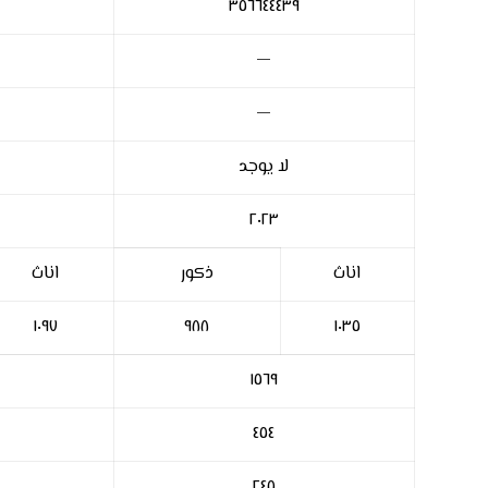
٣٥٦٦٤٤٤٣٩
—
—
لا يوجد
٢٠٢٣
اناث
ذكور
اناث
١٠٩٧
٩٨٨
١٠٣٥
١٥٦٩
٤٥٤
٢٤٥