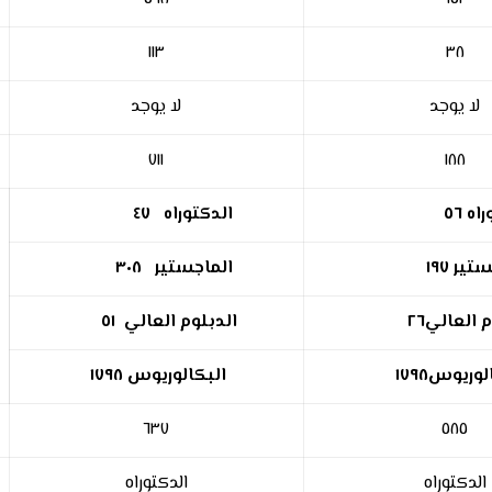
١١٣
٣٨
لا يوجد
لا يوجد
٧١١
١٨٨
راه
٥٦
الدكتوراه
٤٧
ستير
١٩٧
الماجستير
٣٠٨
م العالي
٢٦
الدبلوم العالي
٥١
لوريوس
١٧٩٨
البكالوريوس
١٧٩٨
٦٣٧
٥٨٥
الدكتوراه
الدكتوراه