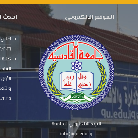
الموقع الالكتروني
احدث ال
اعلان
٢/٢٠٢٦
كلية ا
القاد
الأول 
والتعل
٠/٢٠٢٥
البريد الالكتروني للجامعة
info@qu.edu.iq