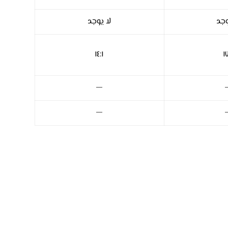
وجد
لا يوجد
١٤:١
١
—
—