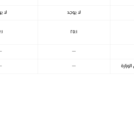
لا يوجد
لا ي
٧:١
٢٥:١
—
—
لوزارة
—
—