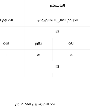
الماجستير
الدبلوم العالي البكالوريوس
الدبلوم 
١٤٤
اناث
ذكور
اناث
٦٠
٧٤
٧٠
١٤٤
عدد التدريسيين المحاضرين