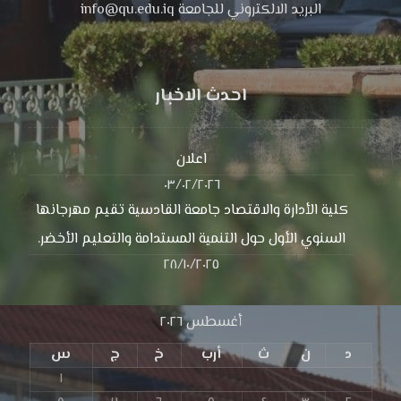
البريد الالكتروني للجامعة info@qu.edu.iq
احدث الاخبار
اعلان
٠٣/٠٢/٢٠٢٦
كلية الأدارة والاقتصاد جامعة القادسية تقيم مهرجانها
السنوي الأول حول التنمية المستدامة والتعليم الأخضر.
٢٨/١٠/٢٠٢٥
أغسطس ٢٠٢٦
د
ن
ث
أرب
خ
ج
س
١