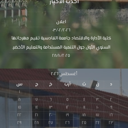
احدث الاخبار
اعلان
٠٣/٠٢/٢٠٢٦
كلية الأدارة والاقتصاد جامعة القادسية تقيم مهرجانها
السنوي الأول حول التنمية المستدامة والتعليم الأخضر.
٢٨/١٠/٢٠٢٥
أغسطس ٢٠٢٦
د
ن
ث
أرب
خ
ج
س
١
٨
٧
٦
٥
٤
٣
٢
١٥
١٤
١٣
١٢
١١
١٠
٩
٢٢
٢١
٢٠
١٩
١٨
١٧
١٦
٢٩
٢٨
٢٧
٢٦
٢٥
٢٤
٢٣