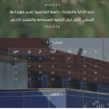
٠٣/٠٢/٢٠٢٦
كلية الأدارة والاقتصاد جامعة القادسية تقيم مهرجانها
السنوي الأول حول التنمية المستدامة والتعليم الأخضر.
٢٨/١٠/٢٠٢٥
فبراير ٢٠٢٦
د
ن
ث
أرب
خ
ج
س
٧
٦
٥
٤
٣
٢
١
١٤
١٣
١٢
١١
١٠
٩
٨
٢١
٢٠
١٩
١٨
١٧
١٦
١٥
٢٨
٢٧
٢٦
٢٥
٢٤
٢٣
٢٢
« أكتوبر