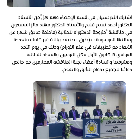
اشترك التدريسيان في قسم الإحصاء وهم كلٌّ من الأستاذ
الدكتور أحمد نعيم فليح والأستاذ الدكتور مهند فائز السعدون
في مناقشة أطروحة الدكتوراه للطالبة (فاطمة صادق شكر) عن
رسالتها الموسومة ب (طرق تصنيف بيانات غير كاملة متعددة
الأبعاد مع تطبيقات في علم الأورام) وذلك في يوم الأحد
الموافق ١٨ كانون الأول فكل التوفيق والسداد للطالبة
ومشرفها والسادة أعضاء لجنة المناقشة المحترمين مع خالص
دعائنا للجميع بدوام التألق والتقدم.