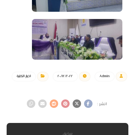
Admin
٢٠/١٢/٢٠٢٢
اخبار الكلية
سابق