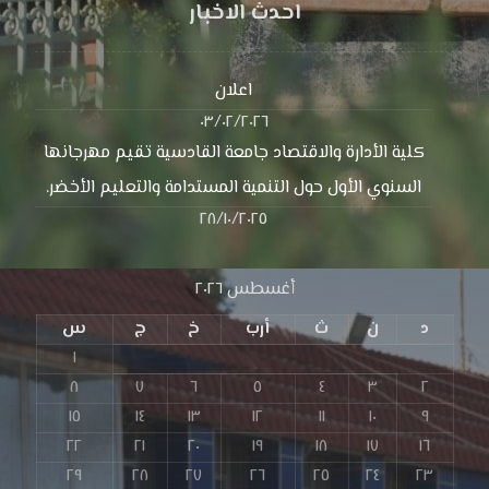
احدث الاخبار
اعلان
٠٣/٠٢/٢٠٢٦
كلية الأدارة والاقتصاد جامعة القادسية تقيم مهرجانها
السنوي الأول حول التنمية المستدامة والتعليم الأخضر.
٢٨/١٠/٢٠٢٥
أغسطس ٢٠٢٦
د
ن
ث
أرب
خ
ج
س
١
٨
٧
٦
٥
٤
٣
٢
١٥
١٤
١٣
١٢
١١
١٠
٩
٢٢
٢١
٢٠
١٩
١٨
١٧
١٦
٢٩
٢٨
٢٧
٢٦
٢٥
٢٤
٢٣