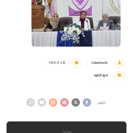
٢٨/١٠/٢٠٢٥
Admin١ade
اخبار الكلية
سابق