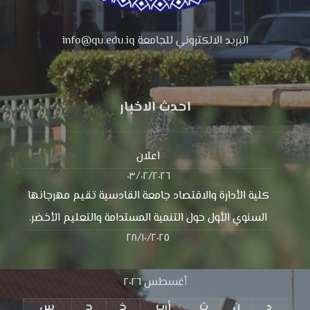
البريد الالكتروني للجامعة info@qu.edu.iq
احدث الاخبار
اعلان
٠٣/٠٢/٢٠٢٦
كلية الأدارة والاقتصاد جامعة القادسية تقيم مهرجانها
السنوي الأول حول التنمية المستدامة والتعليم الأخضر.
٢٨/١٠/٢٠٢٥
أغسطس ٢٠٢٦
د
ن
ث
أرب
خ
ج
س