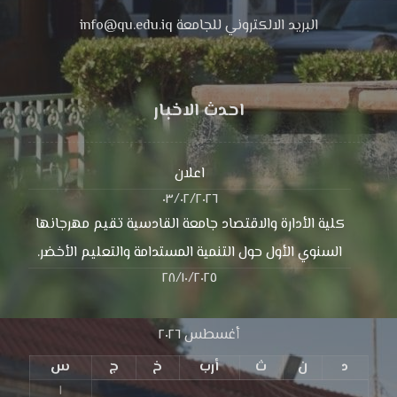
البريد الالكتروني للجامعة info@qu.edu.iq
احدث الاخبار
اعلان
٠٣/٠٢/٢٠٢٦
كلية الأدارة والاقتصاد جامعة القادسية تقيم مهرجانها
السنوي الأول حول التنمية المستدامة والتعليم الأخضر.
٢٨/١٠/٢٠٢٥
أغسطس ٢٠٢٦
د
ن
ث
أرب
خ
ج
س
١