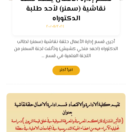
نقاشية (سمنر) لأحد طلبة
الدكتوراه
٢٠/٠٥/٢٠٢٤
أجرى قسم إدارة الأعمال حلقة نقاشية (سمنر) لطالب
الدكتوراه (احمد منخي كشيش) وتألفت لجنة السمنر من
اللجنة العلمية في قسم ...
اقرأ أكثر