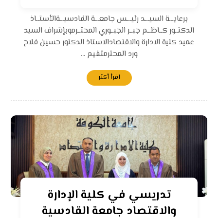
برعايـــة السيـــد رئيـــس جامعـــة القادسيـــةالأستــاذ
الدكتــور كــاظــم جبــر الجبــوري المحتــرموبإشراف السيد
عميد كلية الادارة والاقتصادالاستاذ الدكتور حسين فلاح
ورد المحترمتقيم ...
اقرأ أكثر
تدريسي في كلية الإدارة
والاقتصاد جامعة القادسية