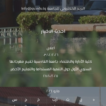
البريد الالكتروني للجامعة info@qu.edu.iq
احدث الاخبار
اعلان
٠٣/٠٢/٢٠٢٦
كلية الأدارة والاقتصاد جامعة القادسية تقيم مهرجانها
السنوي الأول حول التنمية المستدامة والتعليم الأخضر.
٢٨/١٠/٢٠٢٥
مايو ٢٠٢٤
د
ن
ث
أرب
خ
ج
س